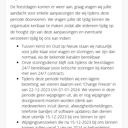
De feestdagen komen er weer aan, graag vragen wij jullie
aandacht voor enkele aanpassingen die wij tijdens deze
periode doorvoeren. We vragen jullie dit tjidig binnen de
organisatie kenbaar te maken zodat alle iedereen tijdig op
de hoogte zijn van deze aanpassingen en eventuele
verzoeken tijdig bij ons kan indien:
Tussen Kerst en Oud op Nieuw staan wij natuurlijk
voor jullie klaar voor vragen en storingen, we zijn dan
normaal, via de bekende kanalen bereikbaar.
Onze storingsdienst blijft ook tijdens de feestdagen
24/7 bereikbaar (voor kritische storingen bij klanten
met een 24/7 contract).
Tijdens deze periode hebben wij een lagere
bezetting, we voeren daarom een “Change Freeze” in
van 22-12-2023 t/m 01-01-2024. We voeren in deze
periode geen wijzigingen uit, als er nog wijzigingen
doorgevoerd moeten worden (denk aan
medewerkers in/uit dienst, afwezigheidsmeldingen,
telefonie bandjes of software updates) dan dienen
deze uiterlijk 15-12-2023 bij ons binnen te zijn!
Wijzigingsverzoeken die na 15-12-2023 bij ons binnen
komen zullen vanaf 2 januari 2024 in behandeling