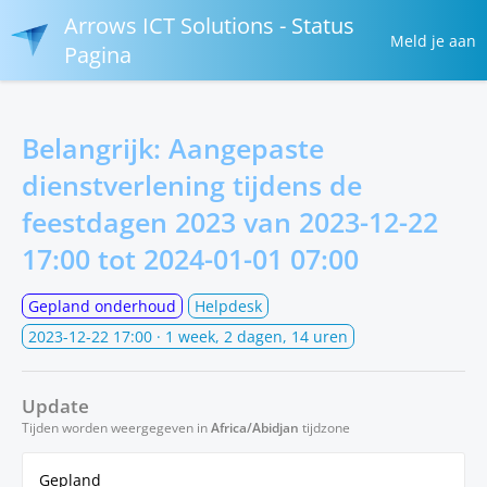
Arrows ICT Solutions - Status
Meld je aan
Pagina
Belangrijk: Aangepaste
dienstverlening tijdens de
feestdagen 2023 van
2023-12-22
17:00
tot
2024-01-01 07:00
Gepland onderhoud
Helpdesk
2023-12-22 17:00
· 1 week, 2 dagen, 14 uren
Update
Tijden worden weergegeven in
Africa/Abidjan
tijdzone
Gepland