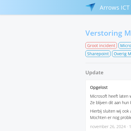
Arrows ICT 
Verstoring M
Groot incident
Micro
Sharepoint
Overig M
Update
Opgelost
Microsoft heeft laten
Ze blijven dit aan hun
Hierbij sluiten wij oo
Mochten er nog probl
november 26, 2024 · 