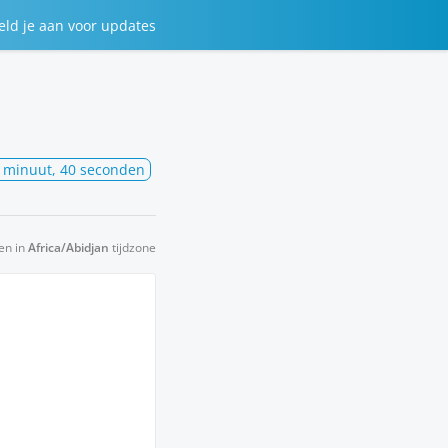
eld je aan
voor updates
1 minuut, 40 seconden
en in
Africa/Abidjan
tijdzone