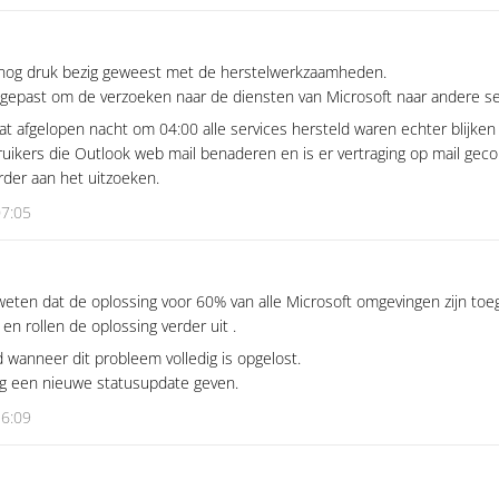
t nog druk bezig geweest met de herstelwerkzaamheden.
angepast om de verzoeken naar de diensten van Microsoft naar andere ser
t afgelopen nacht om 04:00 alle services hersteld waren echter blijke
uikers die Outlook web mail benaderen en is er vertraging op mail geco
erder aan het uitzoeken.
07:05
weten dat de oplossing voor 60% van alle Microsoft omgevingen zijn toe
en rollen de oplossing verder uit .
 wanneer dit probleem volledig is opgelost.
g een nieuwe statusupdate geven.
16:09