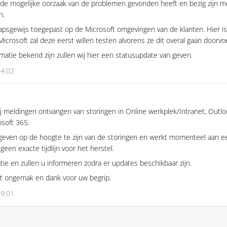
 de mogelijke oorzaak van de problemen gevonden heeft en bezig zijn m
n.
apsgewijs toegepast op de Microsoft omgevingen van de klanten. Hier i
Microsoft zal deze eerst willen testen alvorens ze dit overal gaan doorvo
atie bekend zijn zullen wij hier een statusupdate van geven.
14:02
meldingen ontvangen van storingen in Online werkplek/Intranet, Outl
osoft 365.
geven op de hoogte te zijn van de storingen en werkt momenteel aan ee
een exacte tijdlijn voor het herstel.
tie en zullen u informeren zodra er updates beschikbaar zijn.
t ongemak en dank voor uw begrip.
09:01