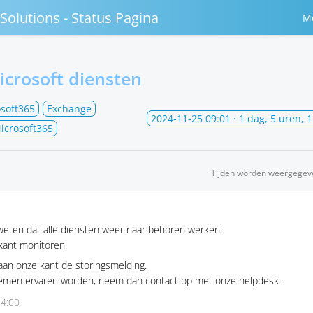
Solutions - Status Pagina
M
icrosoft diensten
soft365
Exchange
2024-11-25 09:01
· 1 dag, 5 uren, 
icrosoft365
Tijden worden weergegev
 weten dat alle diensten weer naar behoren werken.
 kant monitoren.
k aan onze kant de storingsmelding.
emen ervaren worden, neem dan contact op met onze helpdesk.
14:00