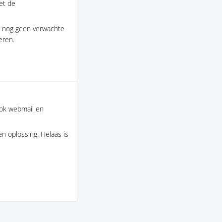
et de
s nog geen verwachte
eren.
ook webmail en
n oplossing. Helaas is