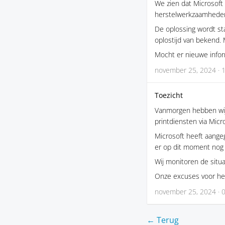
We zien dat Microsoft
herstelwerkzaamhede
De oplossing wordt st
oplostijd van bekend. 
Mocht er nieuwe inform
november 25, 2024 · 
Toezicht
Vanmorgen hebben wij 
printdiensten via Micr
Microsoft heeft aange
er op dit moment nog g
Wij monitoren de situa
Onze excuses voor he
november 25, 2024 · 
← Terug